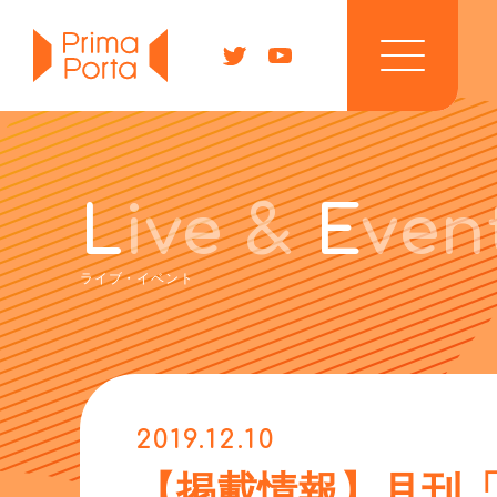
HOME
L
ive &
E
ven
NEWS
ライブ・イベント
PROFILE
DISCOGRAPHY
MOVIE
2019.12.10
【掲載情報】月刊「
LIVE & EVENT