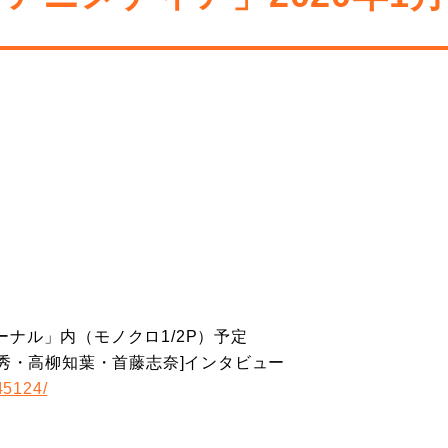
ナル」内（モノクロ1/2P）予定
内田 秀・高柳知葉・首藤志奈]インタビュー
145124/