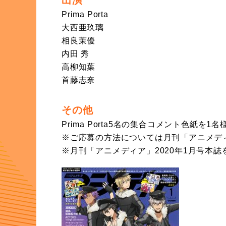
出演
Prima Porta
大西亜玖璃
相良茉優
内田 秀
高柳知葉
首藤志奈
その他
Prima Porta5名の集合コメント色紙を
※ご応募の方法については月刊「アニメディ
※月刊「アニメディア」2020年1月号本